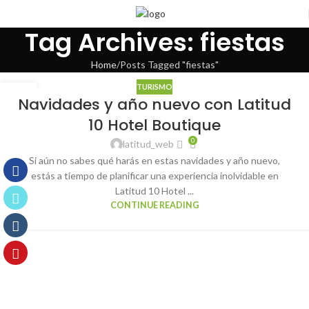
Tag Archives: fiestas
Home
Posts Tagged "fiestas"
TURISMO
25
Navidades y año nuevo con Latitud
OCT
10 Hotel Boutique
0
latitud_web
Si aún no sabes qué harás en estas navidades y año nuevo,
estás a tiempo de planificar una experiencia inolvidable en
Latitud 10 Hotel ...
CONTINUE READING